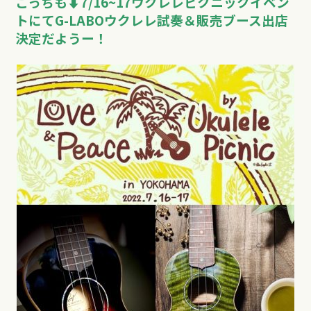
こっちも⬇︎7/16~17ウクレレピクニックイベン
トにてG-LABOウクレレ試奏＆販売ブース出店
決定だようー！