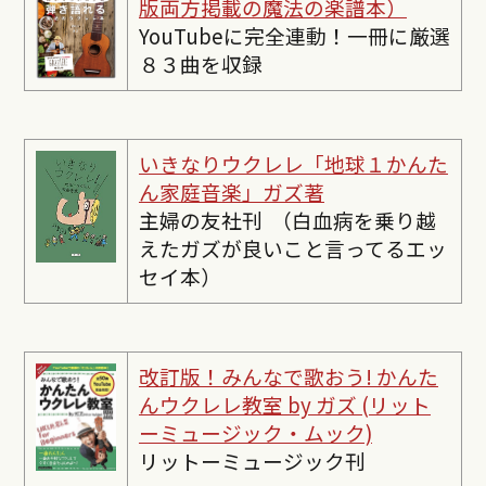
版両方掲載の魔法の楽譜本）
YouTubeに完全連動！一冊に厳選
８３曲を収録
いきなりウクレレ「地球１かんた
ん家庭音楽」ガズ著
主婦の友社刊 （白血病を乗り越
えたガズが良いこと言ってるエッ
セイ本）
改訂版！みんなで歌おう! かんた
んウクレレ教室 by ガズ (リット
ーミュージック・ムック)
リットーミュージック刊