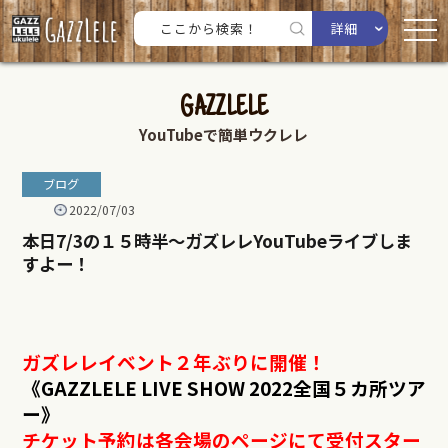
詳細
GAZZLELE
YouTubeで簡単ウクレレ
ブログ
2022/07/03
本日7/3の１５時半〜ガズレレYouTubeライブしま
すよー！
ガズレレイベント２年ぶりに開催！
《GAZZLELE LIVE SHOW 2022全国５カ所ツア
ー》
チケット予約は各会場のページにて受付スター