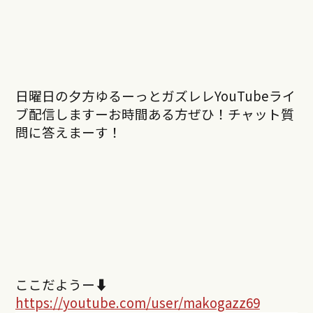
日曜日の夕方ゆるーっとガズレレYouTubeライ
ブ配信しますーお時間ある方ぜひ！チャット質
問に答えまーす！
ここだようー⬇︎
https://
youtube.com/user/makogazz69