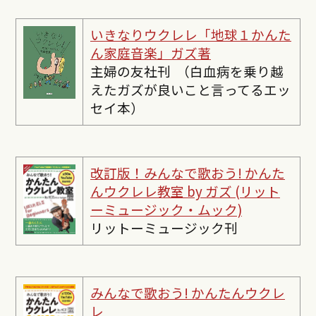
いきなりウクレレ「地球１かんた
ん家庭音楽」ガズ著
主婦の友社刊 （白血病を乗り越
えたガズが良いこと言ってるエッ
セイ本）
改訂版！みんなで歌おう! かんた
んウクレレ教室 by ガズ (リット
ーミュージック・ムック)
リットーミュージック刊
みんなで歌おう! かんたんウクレ
レ