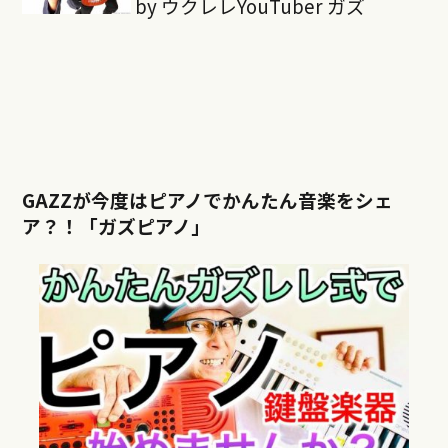
by ウクレレYouTuber ガズ
GAZZが今度はピアノでかんたん音楽をシェ
ア？！「ガズピアノ」