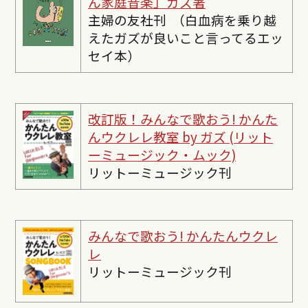
ん家庭音楽」ガズ著
主婦の友社刊 （白血病を乗り越
えたガズが良いこと言ってるエッ
セイ本）
改訂版！みんなで歌おう! かんた
んウクレレ教室 by ガズ (リット
ーミュージック・ムック)
リットーミュージック刊
みんなで歌おう! かんたんウクレ
レ
リットーミュージック刊