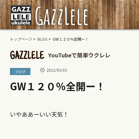
トップページ
>
BLOG
> GW１２０％全開ー！
YouTubeで簡単ウクレレ
GAZZLELE
2022/05/03
ブログ
GW１２０％全開ー！
いやああーいい天気！