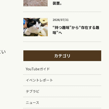
装置。
2026/07/31
“持つ趣味”から“存在する趣
味”へ
にい
カテゴリ
YouTubeガイド
イベントレポート
テブラビ
ニュース