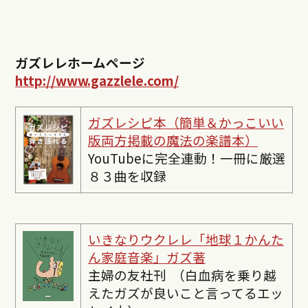
ガズレレホームページ
http://www.gazzlele.com/
ガズレシピ本（簡単＆かっこいい
版両方掲載の魔法の楽譜本）
YouTubeに完全連動！一冊に厳選
８３曲を収録
いきなりウクレレ「地球１かんた
ん家庭音楽」ガズ著
主婦の友社刊 （白血病を乗り越
えたガズが良いこと言ってるエッ