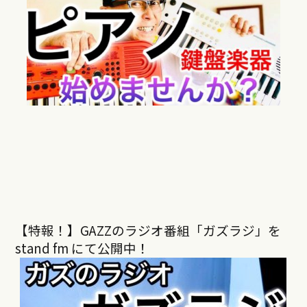
【特報！】GAZZのラジオ番組「ガズラジ」を
stand fm にて公開中！