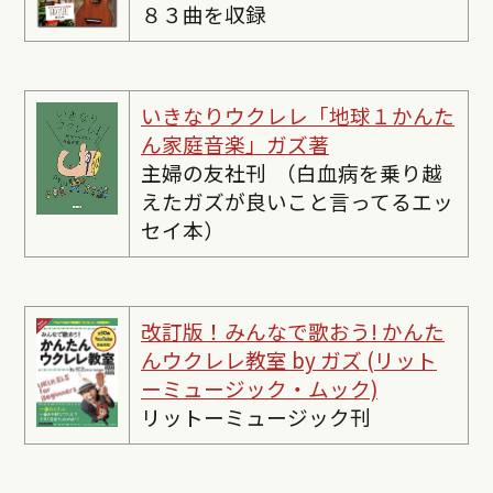
８３曲を収録
いきなりウクレレ「地球１かんた
ん家庭音楽」ガズ著
主婦の友社刊 （白血病を乗り越
えたガズが良いこと言ってるエッ
セイ本）
改訂版！みんなで歌おう! かんた
んウクレレ教室 by ガズ (リット
ーミュージック・ムック)
リットーミュージック刊