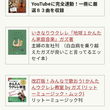
YouTubeに完全連動！一冊に厳
選８３曲を収録
いきなりウクレレ「地球１かんた
ん家庭音楽」ガズ著
主婦の友社刊 （白血病を乗り越
えたガズが良いこと言ってるエッ
セイ本）
改訂版！みんなで歌おう! かんた
んウクレレ教室 by ガズ (リット
ーミュージック・ムック)
リットーミュージック刊