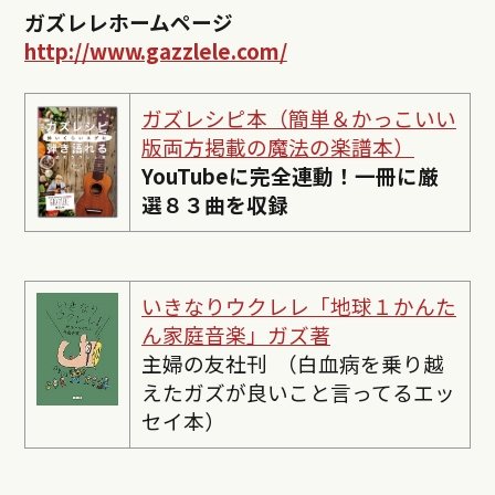
ガズレレホームページ
http://www.gazzlele.com/
ガズレシピ本（簡単＆かっこいい
版両方掲載の魔法の楽譜本）
YouTubeに完全連動！一冊に厳
選８３曲を収録
いきなりウクレレ「地球１かんた
ん家庭音楽」ガズ著
主婦の友社刊 （白血病を乗り越
えたガズが良いこと言ってるエッ
セイ本）