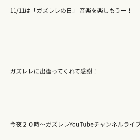
11/11は「
ガズレレの日
」
音楽を楽しもうー！
ガズレレ
に出逢ってくれて感謝！
今夜２０時～ガズレレ
YouTube
チャンネルライ