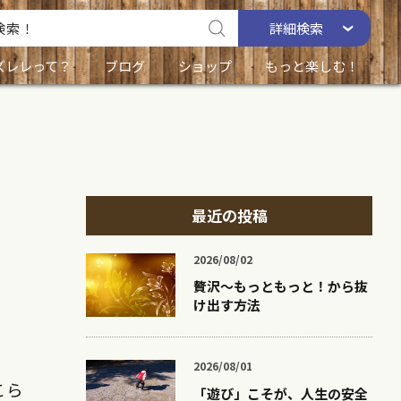
詳細
検索
ズレレって？
ブログ
ショップ
もっと楽しむ！
最近の投稿
2026/08/02
贅沢〜もっともっと！から抜
け出す方法
2026/08/01
こら
「遊び」こそが、人生の安全