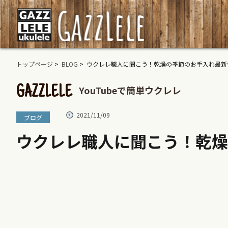
トップページ
>
BLOG
> ウクレレ職人に聞こう！乾燥の季節のお手入れ最新
YouTubeで簡単ウクレレ
GAZZLELE
2021/11/09
ブログ
ウクレレ職人に聞こう！乾燥