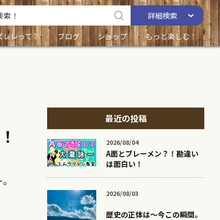
詳細
検索
ズレレって？
ブログ
ショップ
もっと楽しむ！
最近の投稿
ト！
2026/08/04
A面とブレーメン？！勘違い
は面白い！
ー。
2026/08/03
歴史の正体は〜今この瞬間。