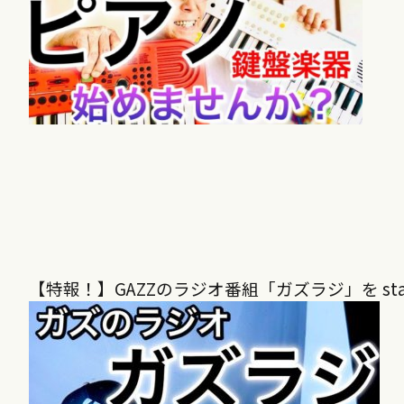
【特報！】GAZZのラジオ番組「ガズラジ」を sta