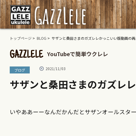
トップページ
>
BLOG
> サザンと桑田さまのガズレレかっこいい版動画の
YouTubeで簡単ウクレレ
GAZZLELE
2021/11/03
ブログ
サザンと桑田さまのガズレ
いやああーーなんだかんだとサザンオールスタ