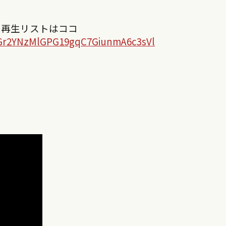
の再生リストはココ
AhGr2YNzMlGPG19gqC7GiunmA6c3sVl