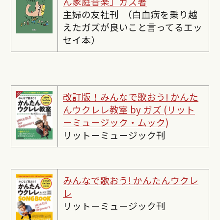
ん家庭音楽」ガズ著
主婦の友社刊 （白血病を乗り越
えたガズが良いこと言ってるエッ
セイ本）
改訂版！みんなで歌おう! かんた
んウクレレ教室 by ガズ (リット
ーミュージック・ムック)
リットーミュージック刊
みんなで歌おう! かんたんウクレ
レ
リットーミュージック刊