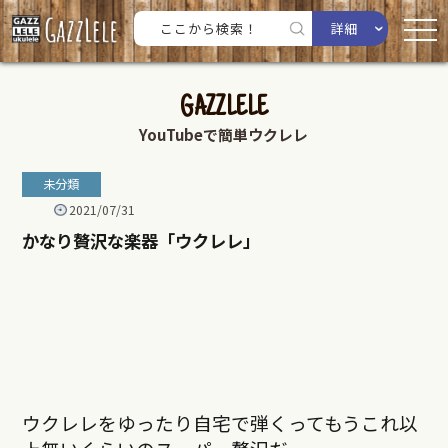
詳細
GAZZLELE
YouTubeで簡単ウクレレ
未分類
2021/07/31
かなり贅沢な楽器「ウクレレ」
ウクレレをゆったり自宅で弾くってもうこれ以