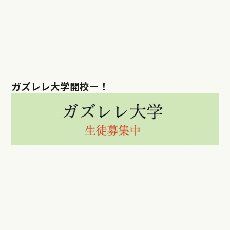
ガズレレ大学開校ー！