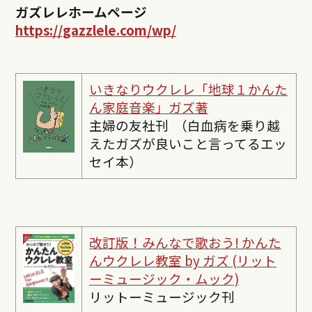
ガズレレホームページ
https://gazzlele.com/wp/
いきなりウクレレ「地球１かんた
ん家庭音楽」ガズ著
主婦の友社刊 （白血病を乗り越
えたガズが良いこと言ってるエッ
セイ本）
改訂版！みんなで歌おう! かんた
んウクレレ教室 by ガズ (リット
ーミュージック・ムック)
リットーミュージック刊