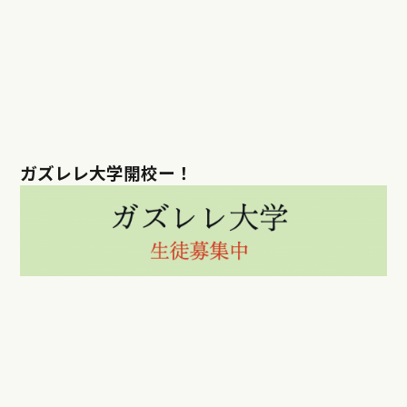
ガズレレ大学開校ー！