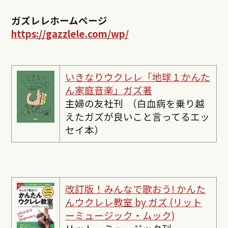
ガズレレホームページ
https://gazzlele.com/wp/
いきなりウクレレ「地球１かんた
ん家庭音楽」ガズ著
主婦の友社刊 （白血病を乗り越
えたガズが良いこと言ってるエッ
セイ本）
改訂版！みんなで歌おう! かんた
んウクレレ教室 by ガズ (リット
ーミュージック・ムック)