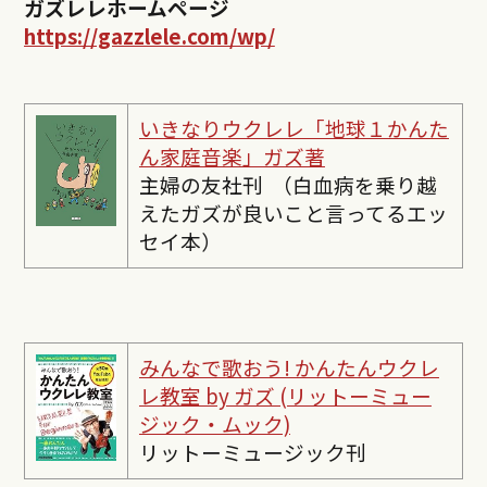
ガズレレホームページ
https://gazzlele.com/wp/
いきなりウクレレ「地球１かんた
ん家庭音楽」ガズ著
主婦の友社刊 （白血病を乗り越
えたガズが良いこと言ってるエッ
セイ本）
みんなで歌おう! かんたんウクレ
レ教室 by ガズ (リットーミュー
ジック・ムック)
リットーミュージック刊