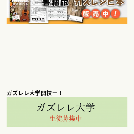
ガズレレ大学開校ー！