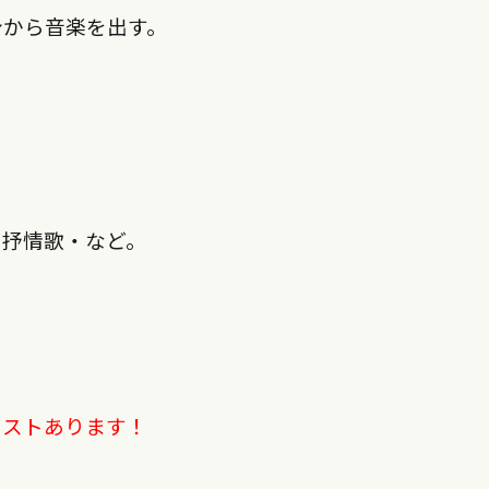
身から音楽を出す。
・抒情歌・など。
リストあります！