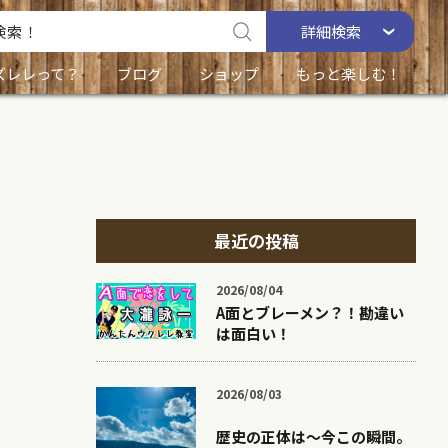
詳細
検索
ズレレって？
ブログ
ショップ
もっと楽しむ！
最近の投稿
2026/08/04
A面とブレーメン？！勘違い
は面白い！
2026/08/03
歴史の正体は〜今この瞬間。