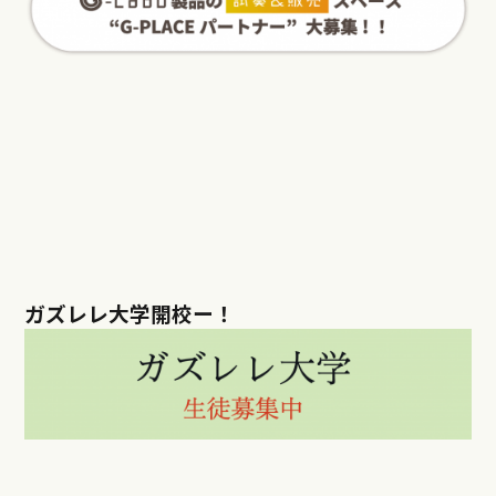
ガズレレ大学開校ー！