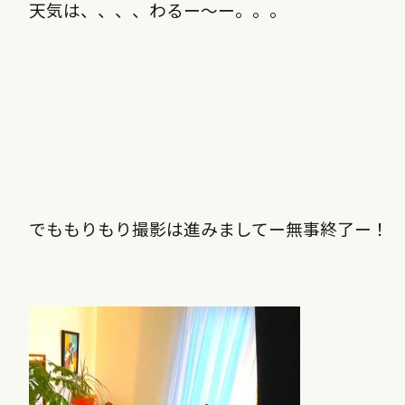
天気は、、、、わるー～ー。。。
でももりもり撮影は進みましてー無事終了ー！