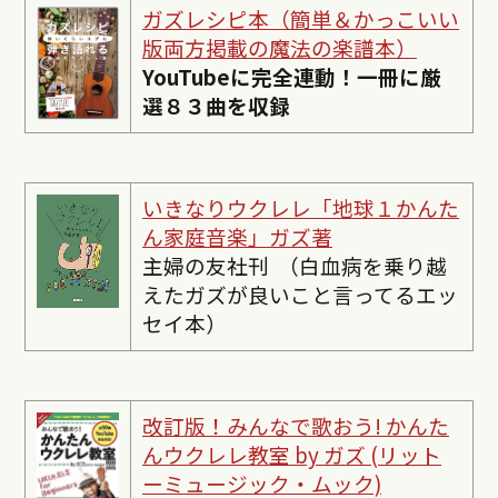
ガズレシピ本（簡単＆かっこいい
版両方掲載の魔法の楽譜本）
YouTubeに完全連動！一冊に厳
選８３曲を収録
いきなりウクレレ「地球１かんた
ん家庭音楽」ガズ著
主婦の友社刊 （白血病を乗り越
えたガズが良いこと言ってるエッ
セイ本）
改訂版！みんなで歌おう! かんた
んウクレレ教室 by ガズ (リット
ーミュージック・ムック)