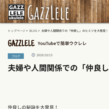
トップページ
>
BLOG
> 夫婦や人間関係での「仲良し」のヒミツを大発見！
YouTubeで簡単ウクレレ
GAZZLELE
2020/10/15
ブログ
夫婦や人間関係での「仲良
仲良しの秘訣を大発見！