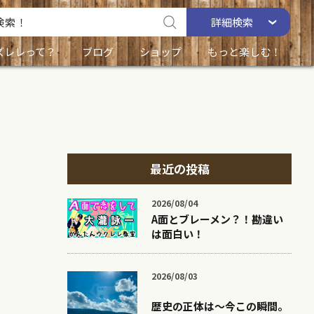
詳細
検索
ズレレって？
ブログ
ショップ
もっと楽しむ！
最近の投稿
2026/08/04
A面とブレーメン？！勘違い
は面白い！
2026/08/03
歴史の正体は〜今この瞬間。