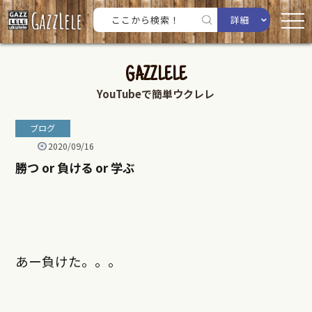
詳細
GAZZLELE
YouTubeで簡単ウクレレ
ブログ
2020/09/16
勝つ or 負ける or 学ぶ
あー負けた。。。