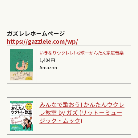
ガズレレホームページ
https://gazzlele.com/wp/
いきなりウクレレ! 地球一かんたん家庭音楽
1,404円
Amazon
みんなで歌おう! かんたんウクレ
レ教室 by ガズ (リットーミュー
ジック・ムック)