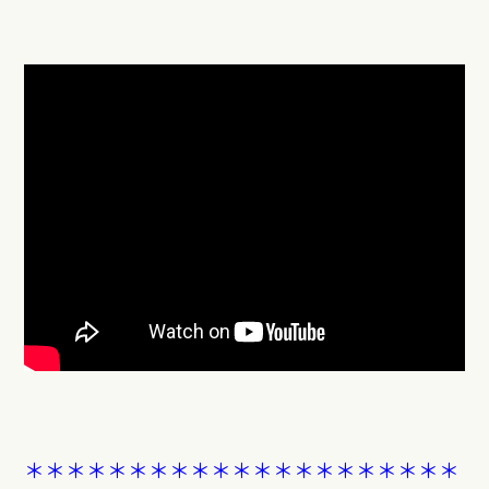
＊＊＊＊＊＊＊＊＊＊＊＊＊＊＊＊＊＊＊＊＊