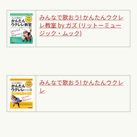
みんなで歌おう! かんたんウクレ
レ教室 by ガズ (リットーミュー
ジック・ムック)
みんなで歌おう! かんたんウクレ
レ