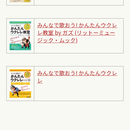
みんなで歌おう! かんたんウクレ
レ教室 by ガズ (リットーミュー
ジック・ムック)
みんなで歌おう! かんたんウクレ
レ