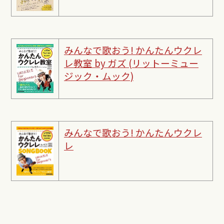
みんなで歌おう! かんたんウクレ
レ教室 by ガズ (リットーミュー
ジック・ムック)
みんなで歌おう! かんたんウクレ
レ