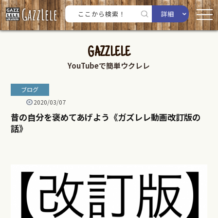
詳細
GAZZLELE
YouTubeで簡単ウクレレ
ブログ
2020/03/07
昔の自分を褒めてあげよう《ガズレレ動画改訂版の
話》