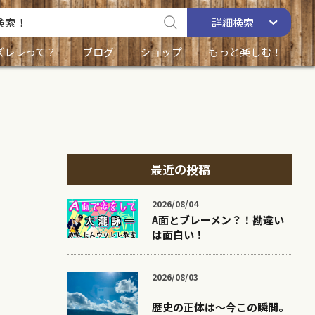
詳細
検索
ズレレって？
ブログ
ショップ
もっと楽しむ！
最近の投稿
2026/08/04
A面とブレーメン？！勘違い
は面白い！
2026/08/03
歴史の正体は〜今この瞬間。