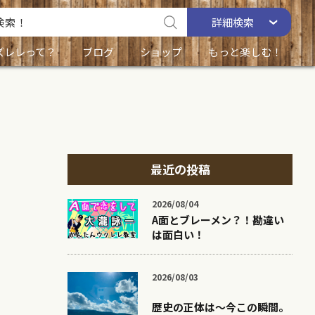
詳細
検索
ズレレって？
ブログ
ショップ
もっと楽しむ！
最近の投稿
2026/08/04
A面とブレーメン？！勘違い
は面白い！
2026/08/03
歴史の正体は〜今この瞬間。