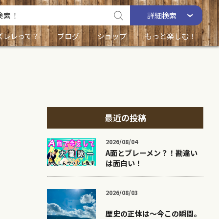
詳細
検索
ズレレって？
ブログ
ショップ
もっと楽しむ！
最近の投稿
2026/08/04
A面とブレーメン？！勘違い
は面白い！
2026/08/03
歴史の正体は〜今この瞬間。