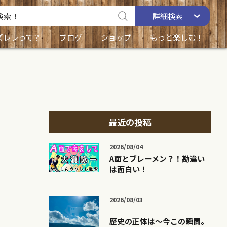
詳細
検索
ズレレって？
ブログ
ショップ
もっと楽しむ！
最近の投稿
2026/08/04
A面とブレーメン？！勘違い
は面白い！
2026/08/03
歴史の正体は〜今この瞬間。