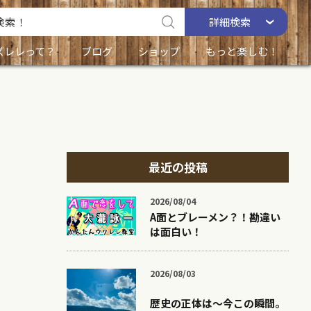
詳細
検索
ズレレって？
ブログ
ショップ
もっと楽しむ！
最近の投稿
2026/08/04
A面とブレーメン？！勘違い
は面白い！
2026/08/03
歴史の正体は〜今この瞬間。