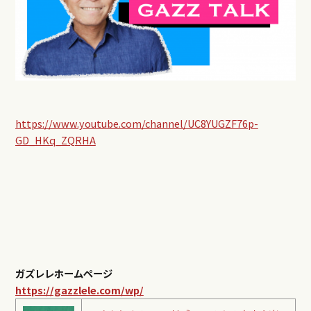
https://www.youtube.com/channel/UC8YUGZF76p-
GD_HKq_ZQRHA
ガズレレホームページ
https://gazzlele.com/wp/