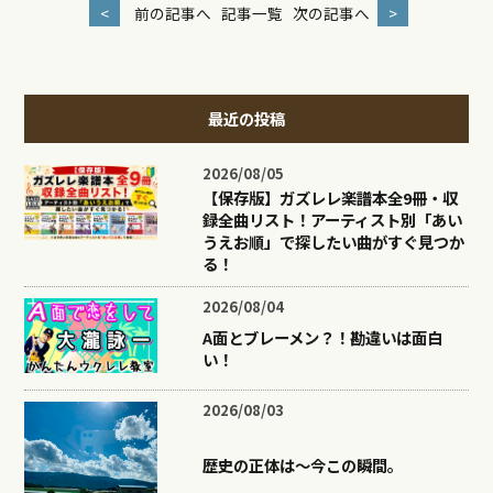
<
前の記事へ
記事一覧
次の記事へ
>
最近の投稿
2026/08/05
【保存版】ガズレレ楽譜本全9冊・収
録全曲リスト！アーティスト別「あい
うえお順」で探したい曲がすぐ見つか
る！
2026/08/04
A面とブレーメン？！勘違いは面白
い！
2026/08/03
歴史の正体は〜今この瞬間。