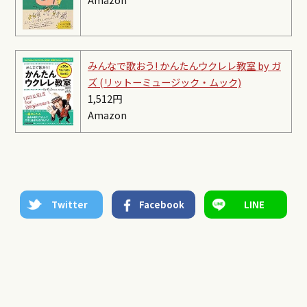
みんなで歌おう! かんたんウクレレ教室 by ガ
ズ (リットーミュージック・ムック)
1,512円
Amazon
Twitter
Facebook
LINE