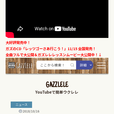
大好評発売中！
ガズのCD「レッツゴーさあ行こう！」11/15 全国発売！
全曲フルで大公開＆ガズレレレッスンムービー大公開中！↓