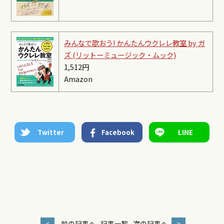
みんなで歌おう! かんたんウクレレ教室 by ガ
ズ (リットーミュージック・ムック)
1,512円
Amazon
Twitter
Facebook
LINE
<
前の記事へ
記事一覧
次の記事へ
>