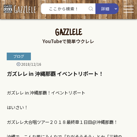
詳細
GAZZLELE
YouTubeで簡単ウクレレ
ブログ
2018/12/16
ガズレレ in 沖縄那覇 イベントリポート！
ガズレレ
in
沖縄那覇！イベントリポート
はいさい！
ガズレレ大合唱ツアー２０１８最終章１日目
@
沖縄那覇！
沖縄で、こんな風にみんなで「なだそうそう」とか「三線の