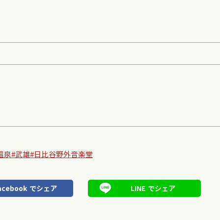
温泉
#武雄
#日比谷野外音楽堂
acebook
でシェア
LINE
でシェア