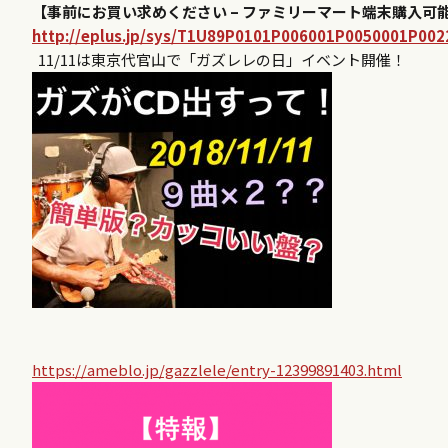
【事前にお買い求めください – ファミリーマート端末購入可能
http://eplus.jp/sys/T1U89P0101P006001P0050001P00
11/11は東京代官山で「ガズレレの日」イベント開催！
https://ameblo.jp/gazzlele/entry-12399891403.html