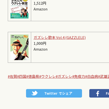
1,512円
Amazon
ガズレレ歌本 Vol.4 (GAZZLELE)
1,000円
Amazon
#佐賀
#四国
#徳島県
#ウクレレ
#ガズレレ
#免疫力
#白血病
#武雄
Twitter
でシェア
F