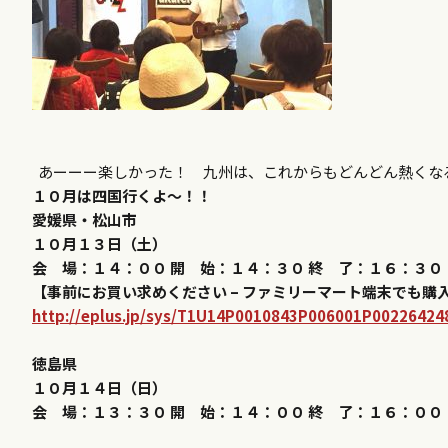
あーーー楽しかった！ 九州は、これからもどんどん熱く
１０月は四国行くよ〜！！
愛媛県・松山市
１０月１３日（土）
会 場：１４：００ 開 始：１４：３０ 終 了：１６：３０
【事前にお買い求めください – ファミリーマート端末でも購入
http://eplus.jp/sys/T1U14P0010843P006001P0022642
徳島県
１０月１４日（日）
会 場：１３：３０ 開 始：１４：００ 終 了：１６：００