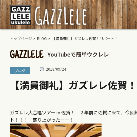
トップページ
>
BLOG
> 【満員御礼】ガズレレ佐賀！リポート！
YouTubeで簡単ウクレレ
GAZZLELE
2018/09/24
ブログ
【満員御礼】ガズレレ佐賀！
ガズレレ大合唱ツアー in 佐賀！ ２年前に佐賀に来て、今
ト！！！ 盛り上がったーー！