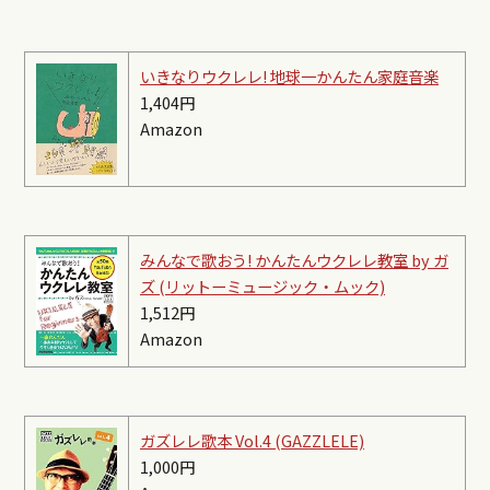
いきなりウクレレ! 地球一かんたん家庭音楽
1,404円
Amazon
みんなで歌おう! かんたんウクレレ教室 by ガ
ズ (リットーミュージック・ムック)
1,512円
Amazon
ガズレレ歌本 Vol.4 (GAZZLELE)
1,000円