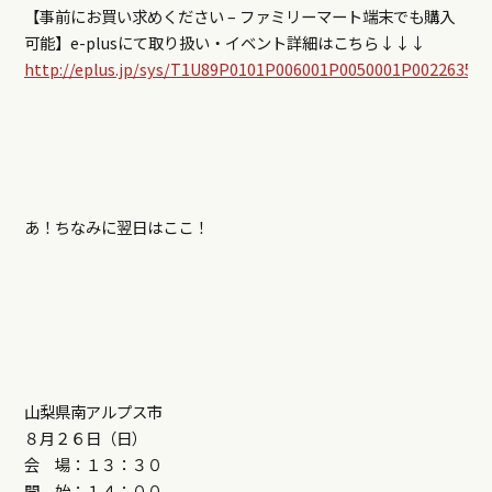
【事前にお買い求めください – ファミリーマート端末でも購入
可能】e-plusにて取り扱い・イベント詳細はこちら↓↓↓
http://eplus.jp/sys/T1U89P0101P006001P0050001P00226353
あ！ちなみに翌日はここ！
山梨県南アルプス市
８月２６日（日）
会 場：１３：３０
開 始：１４：００