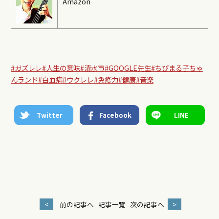
Amazon
#ガズレレ
#人生の意味
#清水市
#GOOGLE先生
#ちびまる子ちゃ
んランド
#白血病
#ウクレレ
#免疫力
#健康
#音楽
Twitter
Facebook
LINE
<
前の記事へ
記事一覧
次の記事へ
>