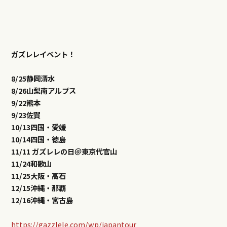
ガズレレイベント！
8/25
静岡清水
8/26
山梨南アルプス
9/22
熊本
9/23
佐賀
10/13
四国・愛媛
10/14
四国・徳島
11/11
ガズレレの日＠東京代官山
11/24
和歌山
11/25
大阪・高石
12/15
沖縄・那覇
12/16
沖縄・宮古島
https://gazzlele.com/wp/japantour