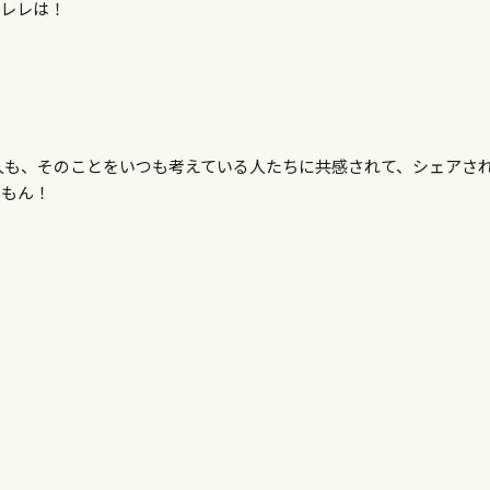
ズレレは！
人も、そのことをいつも考えている人たちに共感されて、シェアさ
だもん！