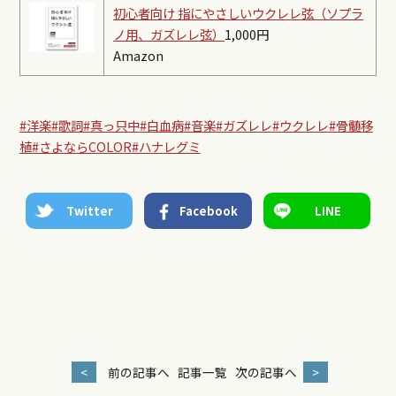
初心者向け 指にやさしいウクレレ弦（ソプラ
ノ用、ガズレレ弦）
1,000円
Amazon
#洋楽
#歌詞
#真っ只中
#白血病
#音楽
#ガズレレ
#ウクレレ
#骨髄移
植
#さよならCOLOR
#ハナレグミ
Twitter
Facebook
LINE
<
前の記事へ
記事一覧
次の記事へ
>