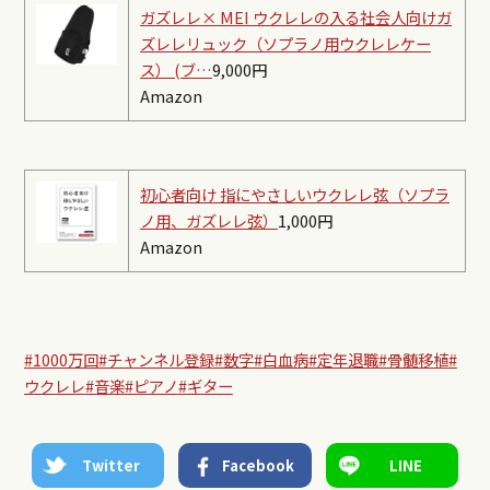
ガズレレ× MEI ウクレレの入る社会人向けガ
ズレレリュック（ソプラノ用ウクレレケー
ス） (ブ…
9,000円
Amazon
初心者向け 指にやさしいウクレレ弦（ソプラ
ノ用、ガズレレ弦）
1,000円
Amazon
#1000万回
#チャンネル登録
#数字
#白血病
#定年退職
#骨髄移植
#
ウクレレ
#音楽
#ピアノ
#ギター
Twitter
Facebook
LINE