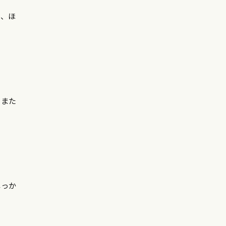
い、ほ
くまた
しっか