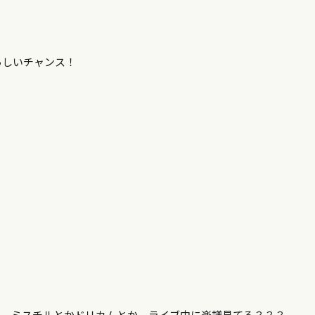
らしいチャンス！
か、ミスチルとかドリカムとか、ライブ中に楽譜見てる？？？