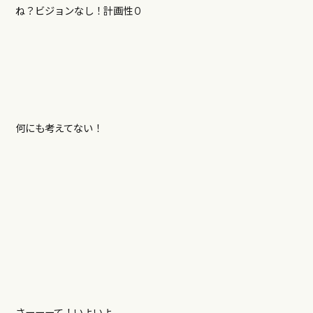
ね？ビジョンなし！計画性０
何にも考えてない！
さーーーて！いよいよ