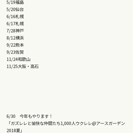
5/19福島
5/20仙台
6/16札幌
6/17札幌
7/28神戸
8/12横浜
9/22熊本
9/23佐賀
11/24和歌山
11/25大阪・高石
6/30 今年もやります！
「ガズレレと愉快な仲間たち1,000人ウクレレ@アー
スガーデン
2018夏」