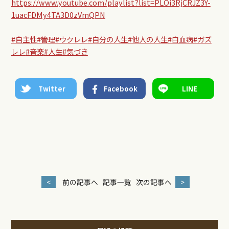
https://www.youtube.com/playlist?list=PLOi3RjCRJZ3Y-
1uacFDMy4TA3D0zVmQPN
#自主性
#管理
#ウクレレ
#自分の人生
#他人の人生
#白血病
#ガズ
レレ
#音楽
#人生
#気づき
Twitter
Facebook
LINE
<
前の記事へ
記事一覧
次の記事へ
>