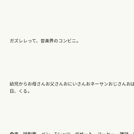
ガズレレって、音楽界のコンビニ。
幼児からお母さんお父さんおにいさんおネーサンおじさんお
日、くる。
食事、絆創膏、ペン、Tシャツ、デザート、コーヒー、雑誌、