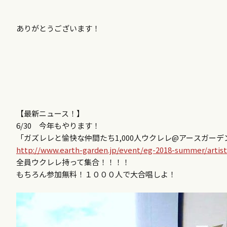
ありがとうございます！
【最新ニュース！】
6/30 今年もやります！
「ガズレレと愉快な仲間たち1,000人ウクレレ@アー
スガーデン
http://
www.earth-garden.jp/event/
eg-2018-summer/artist
全員ウクレレ持って集合！！！！
もちろん参加無料！１０
００人で大合唱しよ！