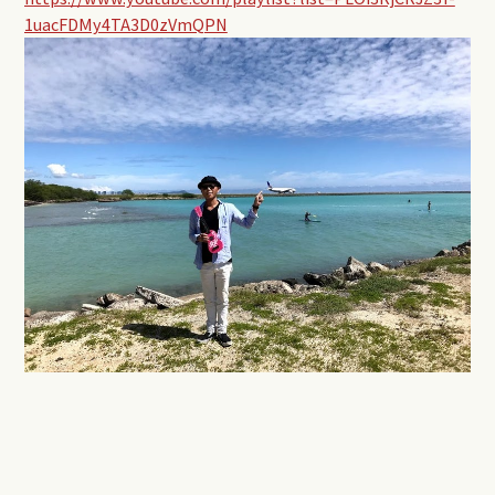
1uacFDMy4TA3D0zVmQPN