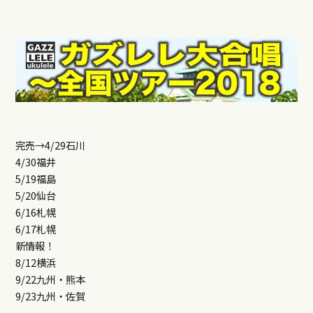
完売→4/29石川
4/30福井
5/19福島
5/20仙台
6/16札幌
6/17札幌
新情報！
8/12横浜
9/22九州・熊本
9/23九州・佐賀