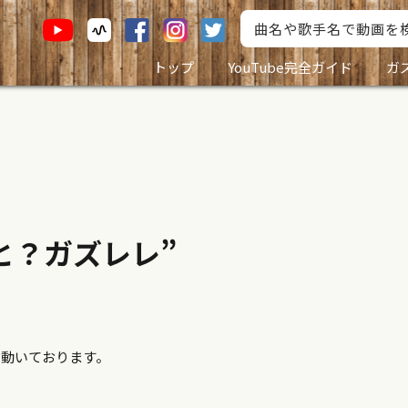
トップ
YouTube完全ガイド
ガ
と？ガズレレ”
ち動いております。