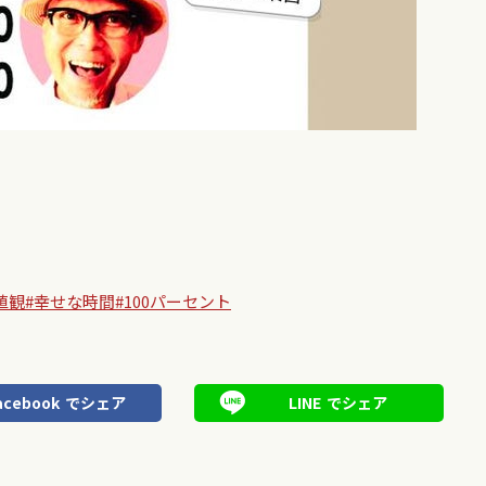
値観
#幸せな時間
#100パーセント
acebook
でシェア
LINE
でシェア