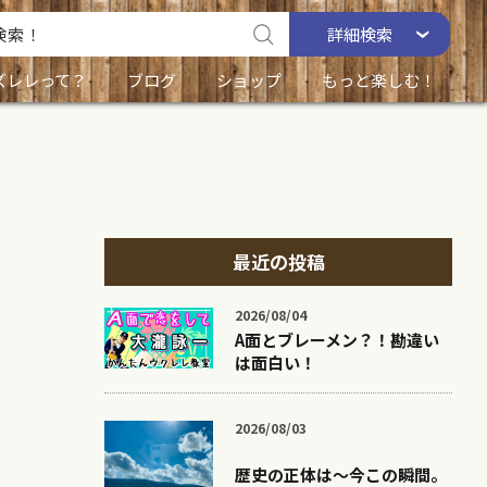
詳細
検索
ズレレって？
ブログ
ショップ
もっと楽しむ！
最近の投稿
2026/08/04
A面とブレーメン？！勘違い
は面白い！
2026/08/03
歴史の正体は〜今この瞬間。