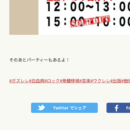
そのあとパーティーもあるよ！
#ガズレレ
#白血病
#ロック
#骨髄移植
#音楽
#ウクレレ
#出版
#価
Twitter
でシェア
F